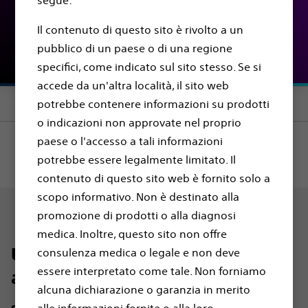
segue:
medico sull'arresto
Il contenuto di questo sito è rivolto a un
cardiaco improvviso¹
pubblico di un paese o di una regione
specifici, come indicato sul sito stesso. Se si
accede da un'altra località, il sito web
Section menu
potrebbe contenere informazioni su prodotti
o indicazioni non approvate nel proprio
paese o l'accesso a tali informazioni
potrebbe essere legalmente limitato. Il
contenuto di questo sito web è fornito solo a
scopo informativo. Non è destinato alla
promozione di prodotti o alla diagnosi
medica. Inoltre, questo sito non offre
Usate questo strumento di
consulenza medica o legale e non deve
essere interpretato come tale. Non forniamo
assistenza
alcuna dichiarazione o garanzia in merito