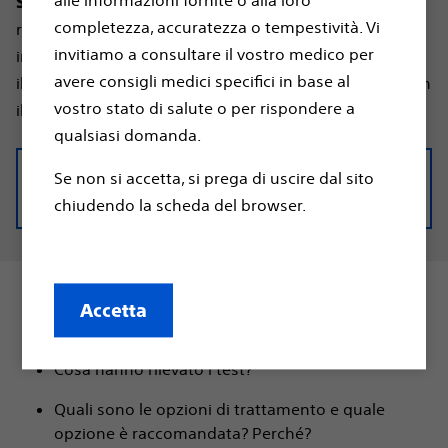
alle informazioni fornite o alla loro
È stato/a diagnosticato/a di
Stampi e condivida:
completezza, accuratezza o tempestività. Vi
recente con un rischio elevato di arresto cardiaco
invitiamo a consultare il vostro medico per
improvviso? Usate le funzioni di stampa del browser o
avere consigli medici specifici in base al
il pulsante e-mail per condividere queste domande con
vostro stato di salute o per rispondere a
il vostro medico.
qualsiasi domanda.
download the “Checklist” created by a
Se non si accetta, si prega di uscire dal sito
Patient Organisation
chiudendo la scheda del browser.
Cos'è l'arresto cardiaco improvviso?
Accetta
Cos'è un'aritmia?
Cosa hanno rilevato i test?
Quali sono le opzioni di trattamento e quale
opzione è raccomandata? Perché?