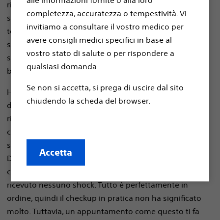
alle informazioni fornite o alla loro
riuscito a tornare ad andare in bicicletta due volte a
completezza, accuratezza o tempestività. Vi
settimana, indossando una maglietta di protezione
invitiamo a consultare il vostro medico per
toracica per proteggere il mio defibrillatore
avere consigli medici specifici in base al
sottocutaneo. È stato come vincere la lotteria; mi sono
vostro stato di salute o per rispondere a
sentito così felice quando ho scoperto che potevo
qualsiasi domanda.
beatamente andare in bicicletta di nuovo.
Se non si accetta, si prega di uscire dal sito
Ho appena avuto il mio primo checkup
chiudendo la scheda del browser.
dell'defibrillatore sottocutaneo. Mi sono sdraiato e
rilassato mentre il tecnico ICD eseguiva un ECG e
contemporaneamente leggeva l'defibrillatore
sottocutaneo in wireless.
Accetta
Diagnosi: la batteria è ancora quasi completamente
carica e funziona perfettamente, inoltre non ho ancora
ricevuto nessuno shock. Tutto è perfettamente in
ordine, quindi il checkup in pratica non ha significato
molto. Tuttavia, un appuntamento come questo ti fa