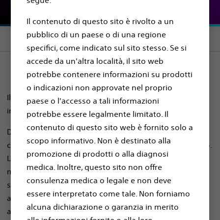
segue:
Il contenuto di questo sito è rivolto a un
pubblico di un paese o di una regione
Section menu
specifici, come indicato sul sito stesso. Se si
accede da un'altra località, il sito web
potrebbe contenere informazioni su prodotti
o indicazioni non approvate nel proprio
Il checkup. Non sembra importante ma invece lo è... ma
paese o l'accesso a tali informazioni
in qualche modo, importa.
potrebbe essere legalmente limitato. Il
contenuto di questo sito web è fornito solo a
Dopo sei mesi, non ho ancora recuperato
scopo informativo. Non è destinato alla
completamente la forma fisica, ma ci sono molto vicino.
promozione di prodotti o alla diagnosi
Le prime settimane, non riuscivo a credere che sarei
medica. Inoltre, questo sito non offre
mai più tornato in forma. Ma, improvvisamente, è
consulenza medica o legale e non deve
sembrato come se fosse stato premuto un pulsante di
essere interpretato come tale. Non forniamo
accensione invisibile. Il mio livello di forma fisica è
alcuna dichiarazione o garanzia in merito
aumentato enormemente: che sollievo! Sono perfino