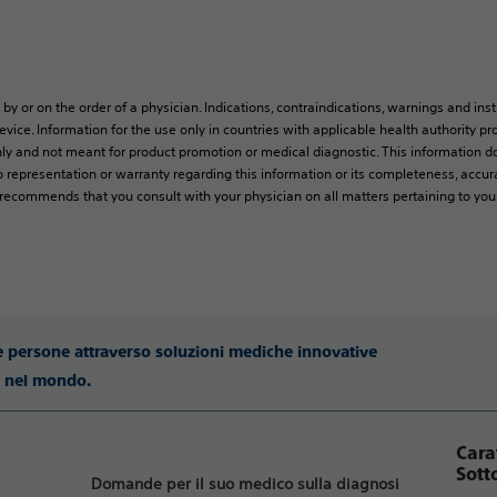
 by or on the order of a physician. Indications, contraindications, warnings and ins
vice. Information for the use only in countries with applicable health authority pro
ly and not meant for product promotion or medical diagnostic. This information do
 representation or warranty regarding this information or its completeness, accura
y recommends that you consult with your physician on all matters pertaining to you
le persone attraverso soluzioni mediche innovative
ti nel mondo.
Cara
Sott
Domande per il suo medico sulla diagnosi