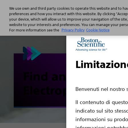
We use own and third party cookies to operate this website and to ha
preferences and how you interact with this website. By clicking "Accept
your device, which will allow us to improve your navigation of the site
Arresto cardiaco
Caratteristiche
website to your interests and preferences. You can manage your person
For more information see the
Privacy Policy
Cookie Notice
Limitazion
Find an
Electrophysiologi
Benvenuti nel nostro s
Il contenuto di questo
indicato sul sito stess
informazioni su prodot
informazioni potrebbe 