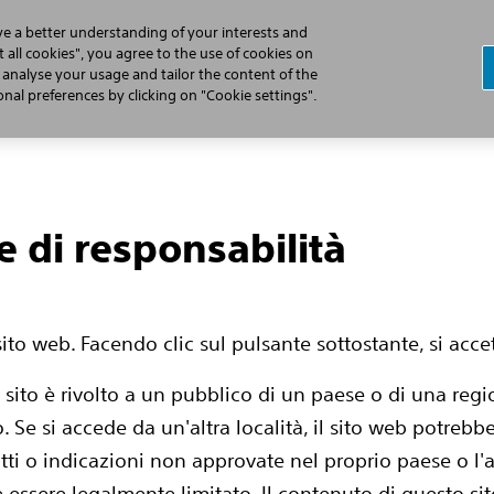
ve a better understanding of your interests and
 all cookies", you agree to the use of cookies on
, analyse your usage and tailor the content of the
 dell'ICD Sottocutaneo
Prepararsi alla Procedura
Viver
al preferences by clicking on "Cookie settings".
e di responsabilità
st
ito web. Facendo clic sul pulsante sottostante, si acc
 sito è rivolto a un pubblico di un paese o di una regi
o. Se si accede da un'altra località, il sito web potreb
ti o indicazioni non approvate nel proprio paese o l'a
essere legalmente limitato. Il contenuto di questo sit