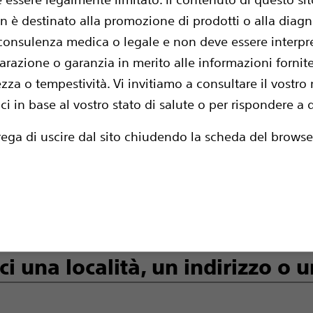
 è destinato alla promozione di prodotti o alla diagno
 consulenza medica o legale e non deve essere interpr
llatore sottocutaneo è un defibrillatore impian
razione o garanzia in merito alle informazioni fornite
 cuore. Per centri di follow up defibrillatore so
za o tempestività. Vi invitiamo a consultare il vostro
ici in base al vostro stato di salute o per rispondere 
sperti nella tecnologia defibrillatore
eo, immetta un nome di località, un indirizzo 
prega di uscire dal sito chiudendo la scheda del browse
re, si ricordi di esplorare domande da porre al 
ento:
Informazioni sulla procedura d'impi
atore sottocutaneo
ci una località, un indirizzo o 