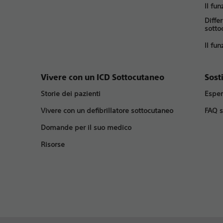
Il fu
Diffe
sotto
Il fu
Vivere con un ICD Sottocutaneo
Sost
Storie dei pazienti
Esper
Vivere con un defibrillatore sottocutaneo
FAQ s
Domande per il suo medico
Risorse