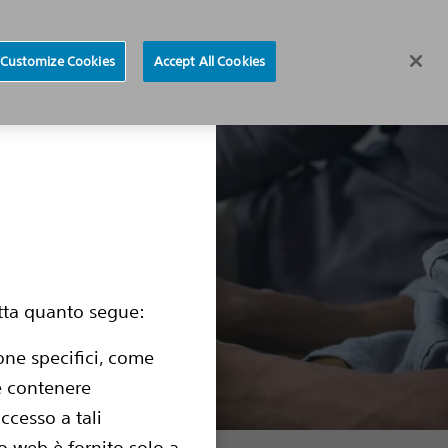
Sito per i medici
Trova un medico
Region selector
Customize Cookies
Accept All Cookies
e con un ICD Sottocutaneo
Sostituzione del dispositivo
etta quanto segue:
one specifici, come
be contenere
ccesso a tali
o web è fornito solo a