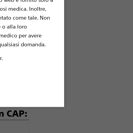
si medica. Inoltre,
etato come tale. Non
tato senza
 o alla loro
ttocutaneo
 medico per avere
a qualsiasi domanda.
o un
r.
suo
anto
un CAP: