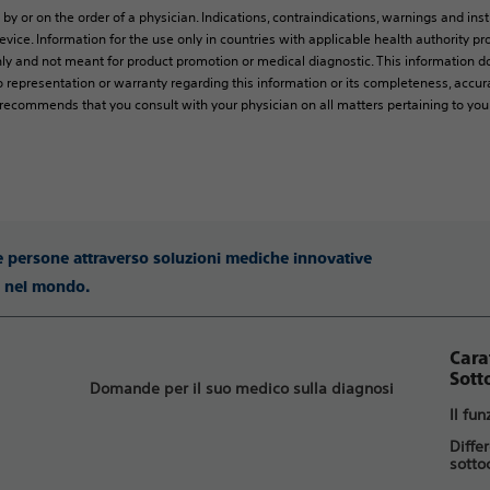
 by or on the order of a physician. Indications, contraindications, warnings and ins
vice. Information for the use only in countries with applicable health authority pro
ly and not meant for product promotion or medical diagnostic. This information do
 representation or warranty regarding this information or its completeness, accura
y recommends that you consult with your physician on all matters pertaining to you
le persone attraverso soluzioni mediche innovative
ti nel mondo.
Cara
Sott
Domande per il suo medico sulla diagnosi
Il fu
Diffe
sotto