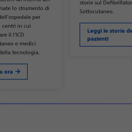
storie sul Defibrillato
Usate lo strumento di
Sottocutaneo.
dell'ospedale per
i centri in cui
Leggi le storie d
are il l'ICD
pazienti
taneo e medici
della tecnologia.
a ora