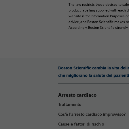
The law restricts these devices to sale
product labelling supplied with each de
website is for Information Purposes on
advice, and Boston Scientific makes no
Accordingly, Boston Scientific strongl
Boston Scientific cambia la vita del
che migliorano la salute dei pazien
Arresto cardiaco
Trattamento
Cos'è l'arresto cardiaco improvviso?
Cause e fattori di rischio