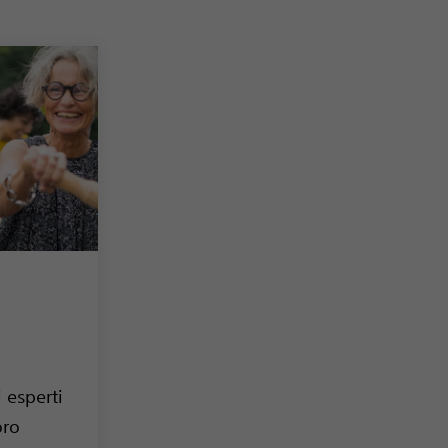
i esperti
oro