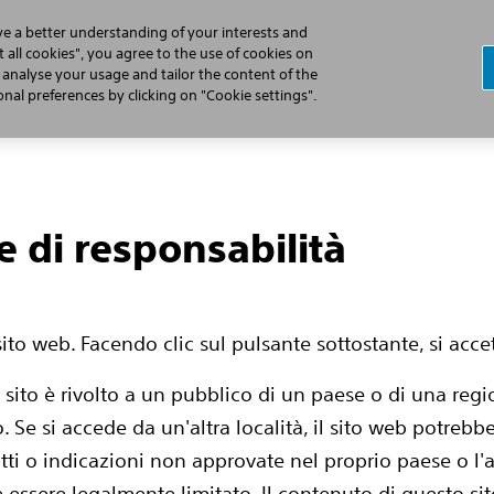
ve a better understanding of your interests and
 all cookies", you agree to the use of cookies on
, analyse your usage and tailor the content of the
 dell'ICD Sottocutaneo
Prepararsi alla Procedura
Viver
al preferences by clicking on "Cookie settings".
e di responsabilità
ito web. Facendo clic sul pulsante sottostante, si acc
 sito è rivolto a un pubblico di un paese o di una regi
o. Se si accede da un'altra località, il sito web potreb
ti o indicazioni non approvate nel proprio paese o l'a
essere legalmente limitato. Il contenuto di questo sit