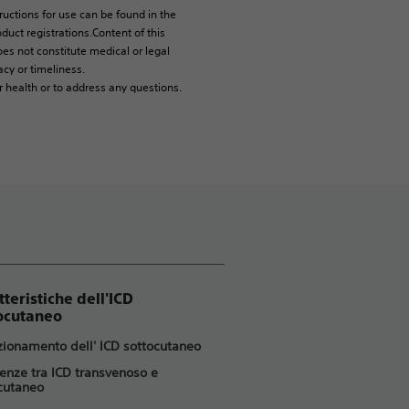
tructions for use can be found in the
duct registrations.Content of this
es not constitute medical or legal
cy or timeliness.
r health or to address any questions.
tteristiche dell'ICD
ocutaneo
nzionamento dell' ICD sottocutaneo
renze tra ICD transvenoso e
cutaneo