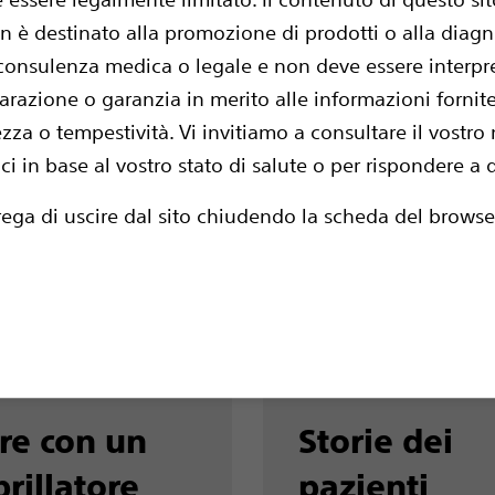
 è destinato alla promozione di prodotti o alla diagno
 consulenza medica o legale e non deve essere interpr
razione o garanzia in merito alle informazioni fornite
uotidiana, l'impatto di un defibrillatore sottocutaneo 
za o tempestività. Vi invitiamo a consultare il vostro
 maggior parte delle persone può tornare alle attività
ici in base al vostro stato di salute o per rispondere 
tavia, il tempo necessario per il ritorno alla normalità
prega di uscire dal sito chiudendo la scheda del browse
rsona. Scoprite di più su come vivere la vita quotidia
ivo defibrillatore sottocutaneo impiantato
re con un
Storie dei
brillatore
pazienti