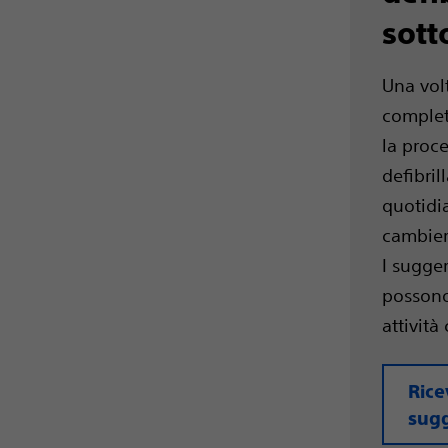
sott
Una volt
complet
la proc
defibrill
quotidi
cambier
I sugge
possono
attività
Rice
sug