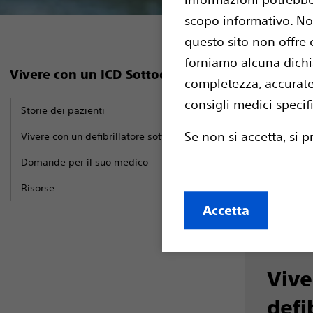
scopo informativo. Non
questo sito non offre
forniamo alcuna dichia
Vivere con un ICD Sottocutaneo
Nella vita q
completezza, accuratez
ridotto e la
consigli medici specif
Storie dei pazienti
normali. Tut
Se non si accetta, si 
Vivere con un defibrillatore sottocutaneo
per ogni pe
Domande per il suo medico
un disposit
Risorse
Accetta
Vive
defi