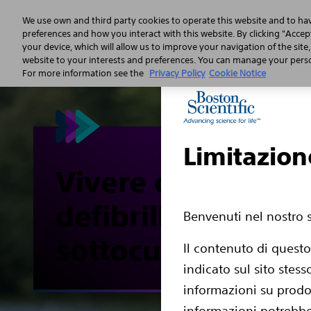
We use own and third party cookies to operate this website and to ha
preferences and how you interact with this website. By clicking "Accept
your device, which will allow us to improve your navigation of the site
Arresto cardiaco
Caratteristiche
website to your interests and preferences. You can manage your person
For more information see the
Privacy Policy
Cookie Notice
Limitazion
Vivere con un
defibrillatore
Benvenuti nel nostro s
sottocutaneo
Il contenuto di questo
indicato sul sito stess
informazioni su prodot
informazioni potrebbe 