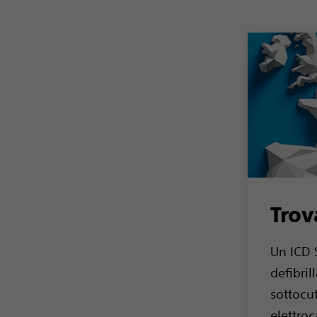
Trov
Un ICD 
defibril
sottocu
elettroc