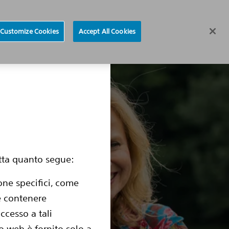
Sito per i medici
Trova un medico
Region selector
Customize Cookies
Accept All Cookies
e con un ICD Sottocutaneo
Sostituzione del dispositivo
etta quanto segue:
one specifici, come
be contenere
ccesso a tali
o web è fornito solo a