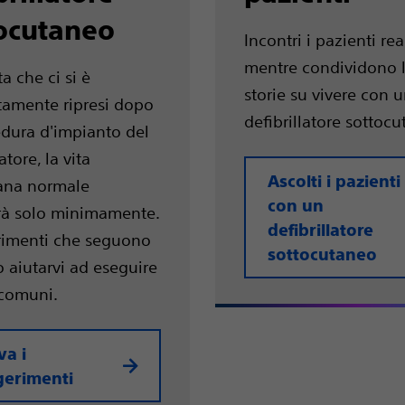
ocutaneo
Incontri i pazienti rea
mentre condividono l
a che ci si è
storie su vivere con 
amente ripresi dopo
defibrillatore sottoc
edura d'impianto del
atore, la vita
Ascolti i pazienti
ana normale
con un
à solo minimamente.
defibrillatore
rimenti che seguono
sottocutaneo
 aiutarvi ad eseguire
 comuni.
va i
gerimenti