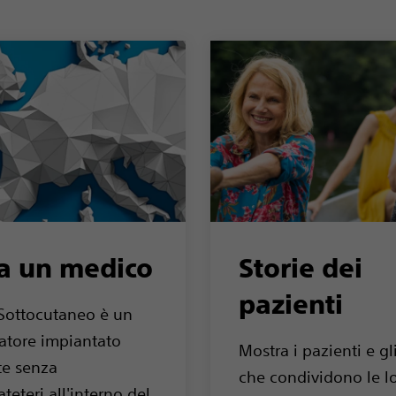
a un medico
Storie dei
pazienti
Sottocutaneo è un
latore impiantato
Mostra i pazienti e gl
te senza
che condividono le l
ateteri all'interno del