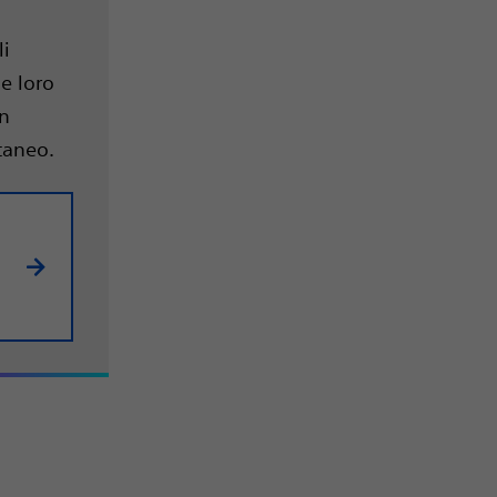
li
e loro
un
utaneo.