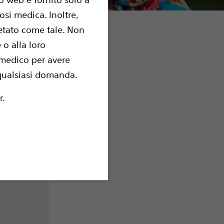
si medica. Inoltre,
etato come tale. Non
 o alla loro
è in genere
 medico per avere
 quotidiane
a qualsiasi domanda.
 è diverso
r.
na avendo