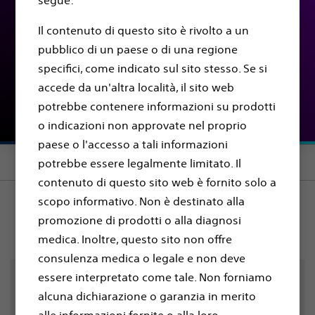
segue:
suo medico sulla
Il contenuto di questo sito è rivolto a un
procedura d'impianto
pubblico di un paese o di una regione
specifici, come indicato sul sito stesso. Se si
defibrillatore
accede da un'altra località, il sito web
sottocutaneo
potrebbe contenere informazioni su prodotti
o indicazioni non approvate nel proprio
paese o l'accesso a tali informazioni
Section menu
potrebbe essere legalmente limitato. Il
contenuto di questo sito web è fornito solo a
scopo informativo. Non è destinato alla
promozione di prodotti o alla diagnosi
medica. Inoltre, questo sito non offre
consulenza medica o legale e non deve
essere interpretato come tale. Non forniamo
Usi questo strumento di
alcuna dichiarazione o garanzia in merito