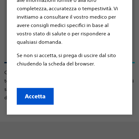
assistenza
alle informazioni fornite o alla loro
completezza, accuratezza o tempestività. Vi
Ha bisogno di aiuto per
Stampi e condivida:
invitiamo a consultare il vostro medico per
parlare con il suo medico della procedura
avere consigli medici specifici in base al
d'impianto? Usi le funzioni di stampa del suo
vostro stato di salute o per rispondere a
browser o il pulsante e-mail per condividere
qualsiasi domanda.
queste domande con il suo medico.
Se non si accetta, si prega di uscire dal sito
chiudendo la scheda del browser.
Cosa comporta la procedura d'impianto? Quanto
tempo occorre per il recupero? Le domande riportate di
seguito possono aiutare a ottenere le risposte
Accetta
desiderate.